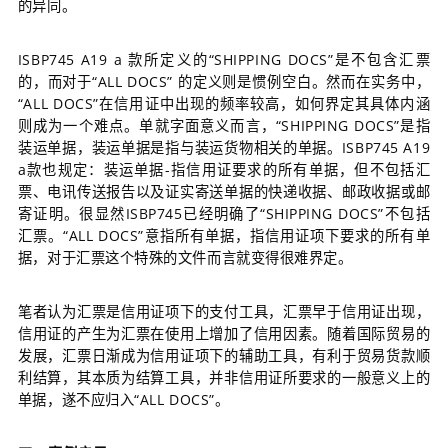
的异同。
ISBP745 A
19 a 款所定义的“SHIPPING DOCS”是不包含汇票
的，而对于“ALL DOCS” 的定义则是惯例空白。
然而在实务中，
“ALL DOCS”在信用证中出现的频率较高，如何界定其具体内涵
则成为一个难点。
单就字面意义而言，“SHIPPING DOCS”是指
装运单据，装运单据是指与装运货物相关的单据。
ISBP7
45 A19
a款也规定：
装运单据-指信用证要求的所有单据，但不包括汇
票、电讯传送报告以及证实寄送单据的快递收据、邮政收据或邮
寄证明。
很显然ISBP745已经明确了“SHIPPING DOCS”不包括
汇票。
“ALL DOCS”意指所有单据，指信用证项下要求的所有单
据，对于汇票这个特殊的文件而言就变得很难界定。
笔者认为汇票是信用证项下的支付工具，汇票早于信用证出现，
信用证的产生为汇票在使用上增加了信用因素。
随着国际贸易的
发展，汇票日渐成为信用证项下的辅助工具，有利于贸易货款顺
利结算，其本质为结算工具，并非信用证所要求的一般意义上的
单据，遂不应归入“ALL DOCS”。