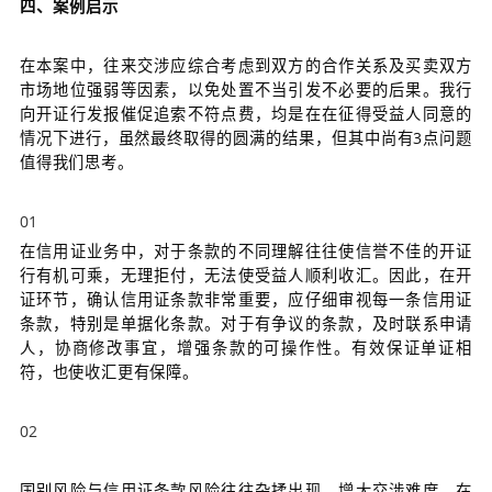
四、案例启示
在本案中，往来交涉应综合考虑到双方的合作关系及买卖双方
市场地位强弱等因素，以免处置不当引发不必要的后果。我行
向开证行发报催促追索不符点费，均是在在征得受益人同意的
情况下进行，虽然最终取得的圆满的结果，但其中尚有3点问题
值得我们思考。
01
在信用证业务中，对于条款的不同理解往往使信誉不佳的开证
行有机可乘，无理拒付，无法使受益人顺利收汇。因此，在开
证环节，确认信用证条款非常重要，应仔细审视每一条信用证
条款，特别是单据化条款。对于有争议的条款，及时联系申请
人，协商修改事宜，增强条款的可操作性。有效保证单证相
符，也使收汇更有保障。
02
国别风险与信用证条款风险往往杂揉出现，增大交涉难度。在