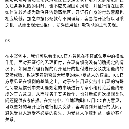
关注条款风险的同时，也不应忽视国别风险。开证行所在国家
如信誉较差或为政治经济动荡地区，开证行自身的付款意愿也
相应较低。加之单据化条款有不同理解，容易给开证行以可乘
之机，从而出现无理拒付，妨碍信用证付款功能的正常实现。
03
在本案例中，我们可以看出ICC官方意见在不符点认定中的权威
作用。面对开证行的无理拒付，在现有惯例没有明确规定的情
况下，如何更有理有据的对开证行的拒付进行反驳决定最终的
交涉成败，也决定着能否最大程度的维护受益人的权益。ICC官
方意见是在惯例的基础之上，对于在信用证实务中出现的特殊
性问题及惯例中未明确规定的事项进行专家小组讨论后最终形
成的官方意见，从而服务于实务操作，也对后续再次出现类似
问题提供参考依据。在实务中，准确理解和应用ICC官方意见，
可以更好的与开证行进行相关交涉，容易得到开证行的认同，
避免受益人遭受不必要的损失，为受益人争取利益，维护客户
关系。