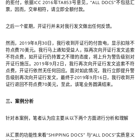
的拒付，依据ICC 2016年TA853号意见，“ALL DOCS”不包括汇
票，因而，交单相符，请立即全额付款。
之后一个星期，开证行并未对我行发文做出任何反馈。
然
而，2019年8月30日，我行收到开证行的付款电，显示扣除不
符点费70美元。
我行马上通知受益人，拟再次向开证行发文追索
不符点费，如开证行仍持置之不理的态度，将上升为警告级别对
开证行施压。
2019年9月2日，我行再次向开证行发文追索不符
点费，开证行依然无任何回应。
面对如此情况，我行立即提升警
告级别再次向开证行发文，最终于2019年9月16日，我行收到开
证行退回不符点费70美元，至此，该笔业务圆满结束。
三、案例分析
针对本案例，笔者认为应主要从以下两个方面进行分析和理解
从汇票的功能性来看“SHIPPING DOCS” 与“ALL DOCS”实质意义