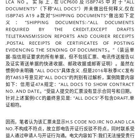
LCA NO。
实际上,在UCP600及ISBP745中对于"ALL
DOCUMENTS”（下称“ALL DOCS”）并未做出任何释义,仅在
ISBP745 A19 a款对“SHIPPING DOCUMENTS”做出如下定
义：
“SHIPPING DOCUMENTS:-“ALL DOCUMENTS
REQUIRED BY THE CREDIT,EXCEPT DRAFTS
TELETRANSMISSION REPORTS AND COURIER RECEIPTS
,POSTAL RECEIPTS OR CERTIFICATES OF POSTING
EVIDENCING THE SENDING OF DOCUMENTS。
”（装运单
据-指信用证要求的所有单据，但不包括汇票、电讯传送报告以
及证实寄送单据的快递收据、邮政收据或邮寄证明）。
虽然在
惯例中未明确 “ALL DOCS”具体含义 ,但是2016年秋季ICC发布
的TA853号意见对“ALL DOCS”的判别有过解析，案例简要内容
如下：
信用证47A规定：
“ALL DOCS TO SHOW CONTRACT
NO. AND DATE。
”受益人提交的汇票没有显示合同号和日期。
针对上述案例ICC的最终意见是: “ALL DOCS”不包含DRAFT,单
证相符。
因而，笔者认为该汇票未显示H.S CODE NO.IRC NO.AND LCA
NO.不构成不符点，故立即电告开证行反驳不符点，同时联系受
益人通过申请人与开证行沟通。
电文内容如下:我们无法接受贵行