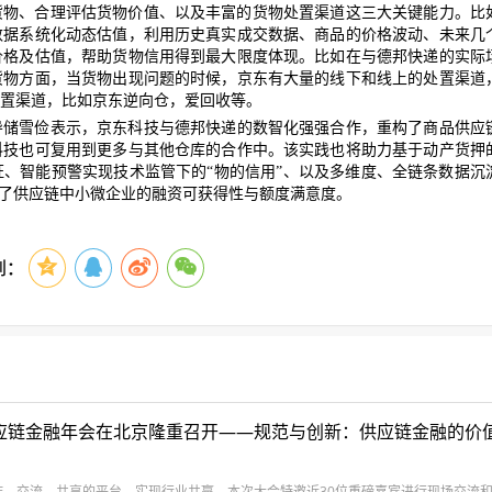
货物、合理评估货物价值、以及丰富的货物处置渠道这三大关键能力。比
数据系统化动态估值，利用历史真实成交数据、商品的价格波动、未来几
价格及估值，帮助货物信用得到最大限度体现。比如在与德邦快递的实际
货物方面，当货物出现问题的时候，京东有大量的线下和线上的处置渠道
置渠道，比如京东逆向仓，爱回收等。
导
储
雪
俭
表示，京东科技与德邦快递的数智化强强合作，重构了商品供应
科技也可复用到更多与其他仓库的合作中。该实践也将助力基于动产货押
证、智能预警实现技术监管下的
“物的信用”、以及多维度、全链条数据沉
高了供应链中小微企业的融资可获得性与额度满意度。
到：
供应链金融年会在北京隆重召开——规范与创新：供应链金融的价
作、交流、共享的平台，实现行业共赢，本次大会特邀近30位重磅嘉宾进行现场交流