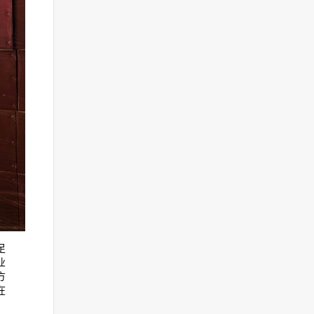
足
业
方
在