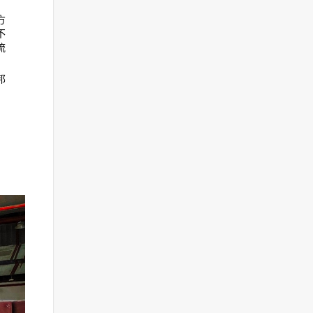
20:08
方
国开行原主任被判10年
不
20:03
流
邦
，