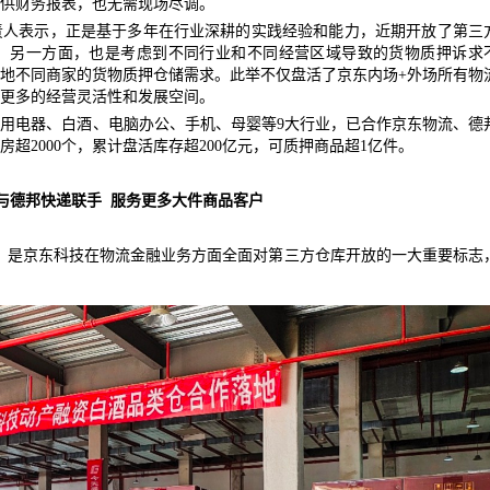
供财务报表，也
无需现场尽调。
责人
表示，正是基于多年在行业深耕的实践经验和能力，近期开放了第三
。另一方面，也是
考虑到不同行业和不同经营区域导致的货物质押诉求
地不同商家的货物质押仓储需求。此举不仅盘活了京东内场
+
外场
所有物
更多的经营灵活性和发展空间
。
家用电器、白酒、电脑办公、手机、母婴等
9大行业
，
已合作京东物流、德
房超
2
000
个，累计盘活库存超
2
00
亿元，可质押商品超
1亿件。
与德邦快递联手
服务更多大件商品客户
作，是京东科技在物流金融业务方面全面
对第三方仓库开放的一大重要标志