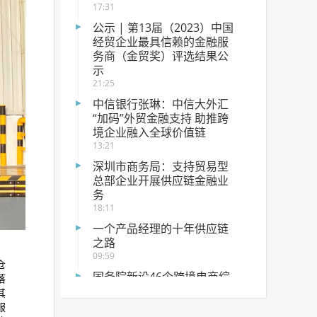
17:31
公示 | 第13届（2023）中国
经贸企业最具信赖的金融服
务商（金贸奖）评选结果公
示
21:25
中信银行张琳：​中信大外汇
“加码”外贸金融支持 助推跨
境企业融入全球价值链
13:21
深圳市商务局：支持贸易型
总部企业开展供应链金融业
务
18:11
一个产品经理的十年供应链
之路
09:59
仓
国务院新设46个跨境电商综
落
试区 全国105城“僧多粥少”
其
10:49
服