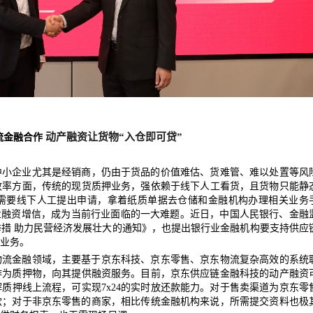
动产融资让货物
“入仓即可贷”
流金融合作
中小企业尤其是经销商，仍由于货品的价值难估、货难管、难以处置等风
效率方面，传统的现货质押业务，强依赖于线下人工看货，且货物只能静
需要线下人工提出申请，拿着纸质单据去仓储和金融机构办理相关业务
业融资增信，成为当前
行业
面临的一大
难题
。
近日
，中国人民银行、金融
举措
助力民营经济发展壮大的通知》，也提出银行业金融机构要支持供应
业务。
物流金融领域，主要基于京东科技、京东零售、京东物流复杂高效的系统
作为质押物，向其提供融资服务。目前，京东供应链金融科技的动产融资
解质押线上流程，可实现
7x24的实时放还款能力。对于售卖渠道为京东零
款；对于非京东零售的商家，
相比传统金融机构来说，所需提交
资料也极