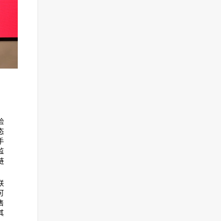
薪酬对比一览
10:41
中小银行扎堆开发自营现金
贷款 新一轮洗牌或将启幕
11:24
国常会：增加中小银行再贷
款再贴现额度1万亿元
12:50
南京银行行长人选落定
12:47
三问央行降息：为何在此
险
时？为LPR下调铺路？利率下
态
调开启？
手
10:28
监
链
央行“降息”来了！逆回购利率
下调20基点，释放出什么信
号？
联
10:19
可
售
4年被骗贷1.5亿；某银行要
其
靠地方政府“补漏”？