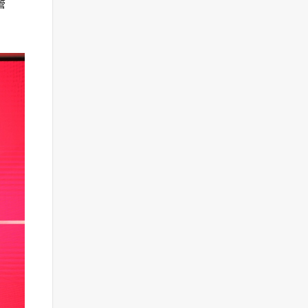
管
疫情下票据市场迎大年，但
需警惕套利风险
11:27
中原银行推出原银e旅游微信
平台
14:02
拒绝“跑跑跑”，中原银行企业
手机银行可以在线签约啦！
10:00
重磅！央行决定4月对中小银
行定向降准，共释放长期资
金约4000亿元
14:13
新增再贷款再贴现额度、存
款基准利率是否下调……央行
副行长一一回应
13:58
刚刚，央行宣布定向降准！
17:49
六大国有行员工结构、人均