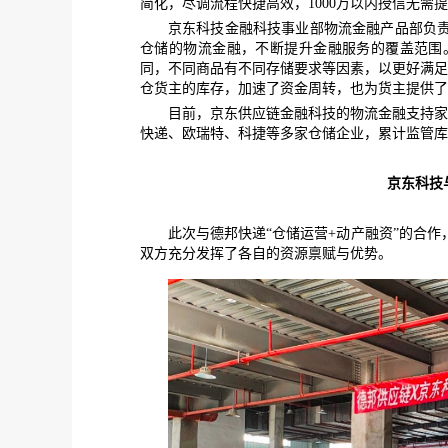
简化，尽调流程快捷高效
，
1
000
万以内授信无需提
京东科技金融科技事业部物流金融产品部负
仓储的物流金融，不断
提升金融服务的覆盖范围
同，不同商品有不同存储要求等因素，以更好满足
仓
货主
的库存，加速了资金周转，
也为货主提供了
目前，京东供应链金融科技的物流金融
支持
快递、欧瑞特、科捷等多家仓储企业，累计监管库
京东科技
此次与德邦快递
“
仓储运营+动产融资”的合
双方充分发挥了各自的资源禀赋与优势。