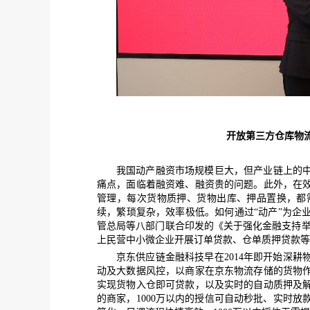
开放第三方仓库物
我国动产融资市场规模巨大，但产业链上的
痛点，面临着
融资难、融资贵的问题。
此外，在
管理，每次货物质押、货物出库、押品置换，都
续，繁琐复杂，效率极低。
如何
通过
“动产”为企
管总局等八部门联合印发的《关于强化金融支持
上民营中小微企业开展订单贷款、仓单质押贷款等
京东供应链金融科技早在
2
014
年即开始深耕
动及大数据风控，以商家在京东物流存储的货物
实现货物入仓即可贷款，以及实时的自动质押及
的商家，
1000万以内的授信可自动秒批
、
实时放