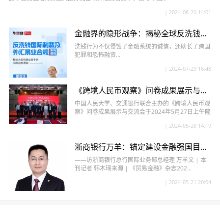
| 2024-08-20 14:01
金融界的隐形战争：揭秘全球反洗钱监管的新动向
洗钱行为不仅侵蚀了金融系统的诚信，还助长了跨国
犯罪和恐怖融资...
| 2024-07-29 16:48
《跨境人民币观察》问卷成果展示与交流会成功举办：专家学者共探人民币国际化前景
中国人民大学、交通银行联合主办的《跨境人民币观
察》问卷成果展示与交流会于2024年5月27日上午隆
重举行。此次会议由中国...
| 2024-05-28 14:19
浙商银行万羊：锚定建设金融强国目标 扎实推进跨境金融高质量发展
——访浙商银行总行国际业务部总经理 万羊文 | 本
刊记者 韩木瑶来源 | 《贸易金融》杂志202...
| 2024-05-21 20:04