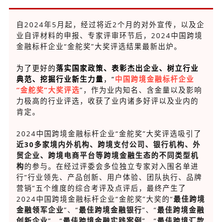
自2024年5月起，经过将近2个月的对外宣传，以及企
业自评材料的申报、专家评审环节后，2024中国跨境
金融标杆企业“金舵奖”大奖评选结果最新出炉。
为了更好的
落实国家政策、
表彰杰出企业、树立行业
典范、挖掘行业新生力量
，“
中国跨境金融标杆企业
“金舵奖”大奖评选
”，作为业内知名、含金量以及影响
力极高的行业评选，收获了业内诸多好评以及业内的
肯定。
2024中国跨境金融标杆企业“金舵奖”大奖评选吸引了
近30多家境内外机构、跨境支付公司、银行机构、外
贸企业、跨境电商平台等跨境金融生态的不同类型机
构
的参与。在经过评委会多位独立专家对入围名单进
行“行业领先、产品创新、用户体验、团队执行、品牌
营销”五个维度的综合考评及点评后，最终产生了
2024中国跨境金融标杆企业“金舵奖”大奖的“
最佳跨境
金融领军企业
”、“
最佳跨境金融银行
”、“
最佳跨境金融
创新企业
”、“
最佳跨境金融实践案例
”、“
最佳跨境汇款