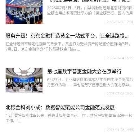
2025年7月5日 - 6日，由华贸融财经与北京财资和供
应链应用技术研究院举办的《供应链票据、国内信用
证、电子债权凭证产...
| 2025-07-06 17:31
服务升级！京东金融打造黄金一站式平台，让全链路投资更便捷
在全球经济不确定性加剧的背景下，黄金作为避险资产的配置价值持续凸显。
7月3日，京东金融举办"千钧蓄势跃金门&m...
| 2025-07-04 15:22
第七届数字普惠金融大会在京举行
6月27日，工业和信息化部2025年全国中小企业服务
月重点活动——第七届数字普惠金融大会在北京举...
| 2025-07-02 13:24
北银金科刘小成：数据智能赋能公司金融范式发展
“我们要将智能体串起来，首先让智能体自己‘工作’，然后把智能体‘串’起来一起
工作。”...
| 2025-06-26 14:55