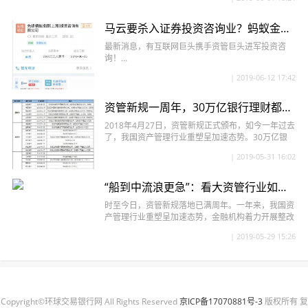
马云要杀入证券投资咨询业？蚂蚁金服悄悄牵手国际资管巨头，千万元打造咨询公司
最新消息，有互联网巨头携手资管巨头进军投资咨
询！...
| 2019-06-12 17:42
资管新规一周年，30万亿银行理财都有哪些变化？
2018年4月27日，资管新规正式颁布，如今一年过去
了，我国资产管理行业重塑呈加速态势。30万亿银
行理财更是响应号召，转...
| 2019-05-31 16:02
“船到中流浪更急”：看大资管行业如何谋变与转型
时至今日，资管新规落地已满周年。一年来，我国资
产管理行业重塑呈加速态势，金融机构着力开展整改
和业务转型，相关风险显著收敛...
| 2019-05-29 15:26
Copyright©环球交易银行网 All Rights Reserved
京ICP备17070881号-3
版权所有 复