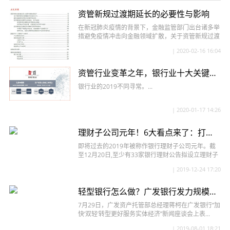
资管新规过渡期延长的必要性与影响
在新冠肺炎疫情的背景下，金融监管部门出台诸多举
措避免疫情冲击向金融领域扩散，关于资管新规过渡
期安排是否会放松的讨论再次成...
| 2020-02-16 16:04
资管行业变革之年，银行业十大关键词——“缺钱”、理财子公司、金融副省长……
银行业的2019不同寻常。...
| 2020-01-17 14:26
理财子公司元年！6大看点来了：打响资管人才争夺战
即将过去的2019年被称作银行理财子公司元年。截
至12月20日,至少有33家银行理财公告拟设立理财子
公司。当前，共有9家...
| 2019-12-24 17:20
轻型银行怎么做？广发银行发力规模150万亿的资产托管业务
7月29日，广发资产托管部总经理蒋柯在广发银行“加
快‘双轻’转型更好服务实体经济”新闻座谈会上表...
| 2019-08-01 18:21